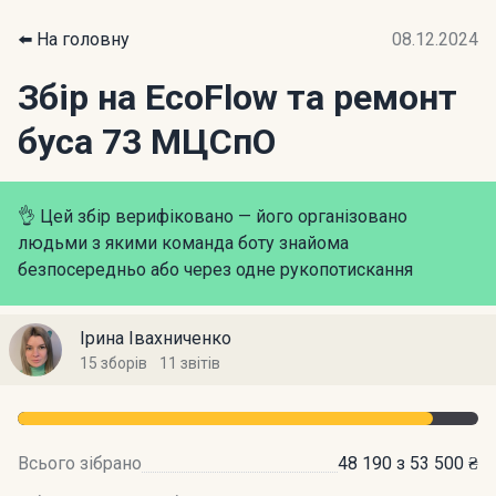
⬅️ На головну
08.12.2024
Збір на EcoFlow та ремонт
буса 73 МЦСпО
👌 Цей збір верифіковано — його організовано
людьми з якими команда боту знайома
безпосередньо або через одне рукопотискання
Ірина Івахниченко
15 зборів
11 звітів
Всього зібрано
48 190 з 53 500 ₴