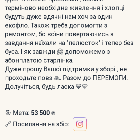
терміново необхідне живлення і хлопці
будуть дуже вдячні нам хоч за один
екофло. Також треба допомогти з
ремонтом, бо воїни повертаючись з
завдання наїхали на "пелюсток" і тепер без
буса. І як завжди 🤗 допоможемо з
абонплатою старлінка.
Дуже прошу Вашої підтримки у зборі , не
проходьте повз 🙏. Разом до ПЕРЕМОГИ.
Долучіться, будь ласка 💙💛
🎯 Мета:
53 500 ₴
🔗 Посилання на збір: