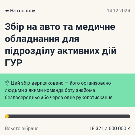
⬅️ На головну
14.12.2024
Збір на авто та медичне
обладнання для
підрозділу активних дій
ГУР
👌 Цей збір верифіковано — його організовано
людьми з якими команда боту знайома
безпосередньо або через одне рукопотискання
Всього зібрано
18 321 з 600 000 ₴