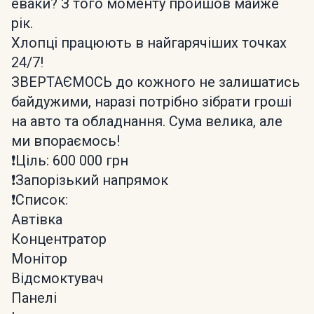
еваки? З того моменту пройшов майже
рік.
Хлопці працюють в найгарячіших точках
24/7!
ЗВЕРТАЄМОСЬ до кожного не залишатись
байдужими, наразі потрібно зібрати гроші
на авто та обладнання. Сума велика, але
ми впораємось!
❗️Ціль: 600 000 грн
❗️Запорізький напрямок
❗️Список:
Автівка
Концентратор
Монітор
Відсмоктувач
Панелі