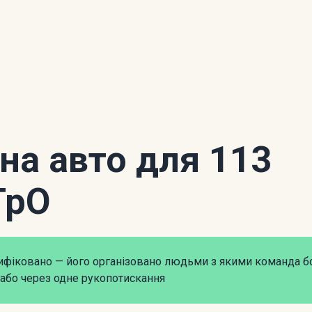
 на авто для 113
ТрО
рифіковано — його організовано людьми з якими команда б
або через одне рукопотискання