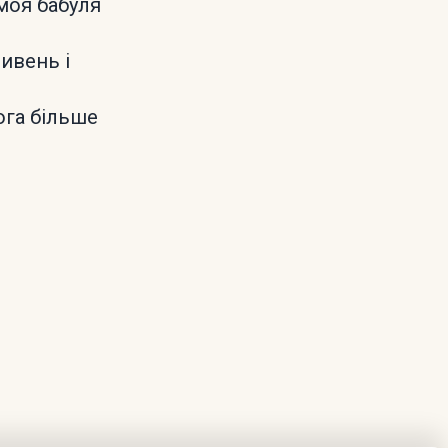
моя бабуля
ривень і
мога більше