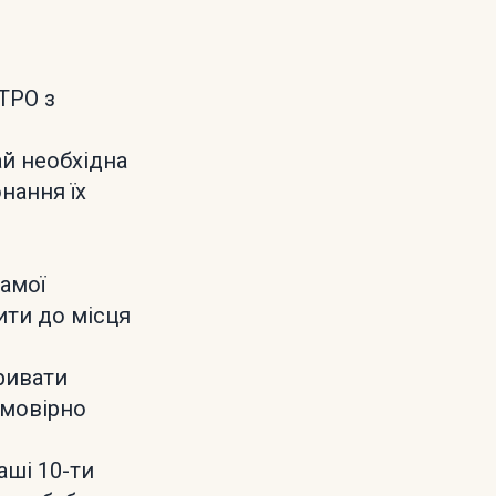
ТРО з
ай необхідна
нання їх
самої
ити до місця
ривати
ймовірно
аші 10-ти