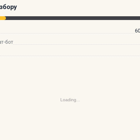
збору
60
ат-бот
Loading...