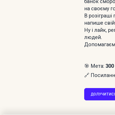
банок сморо
на своєму го
В розіграші 
напише свій 
Ну і лайк, р
людей.
Допомагаєм
🎯 Мета:
300
🔗 Посилання
ДОЛУЧИТИСЯ