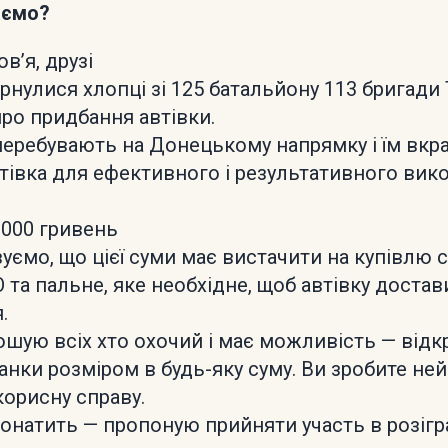
аємо?
вʼя, друзі
рнулися хлопці зі 125 батальйону 113 бригади 
ро придбання автівки.
перебувають на Донецькому напрямку і їм вкр
тівка для ефективного і результативного вико
 000 гривень
уємо, що цієї суми має вистачити на купівлю 
 та пальне, яке необхідне, щоб автівку достав
.
ошую всіх хто охочий і має можливість — відк
анки розміром в будь-яку суму. Ви зробите не
корисну справу.
 донатить — пропоную прийняти участь в розігр