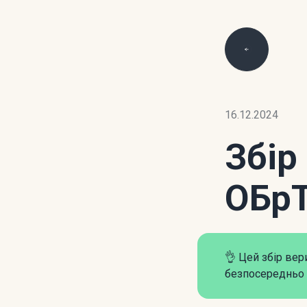
16.12.2024
Збір
ОБр
👌 Цей збір ве
безпосередньо 