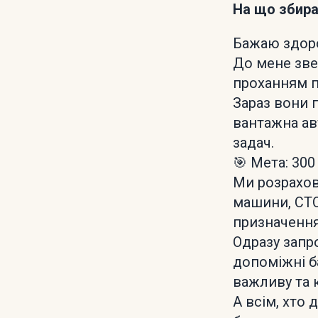
На що збир
Бажаю здоро
До мене зве
проханням п
Зараз вони 
вантажна ав
задач.
🎯 Мета: 300
Ми розрахов
машини, СТО
призначення
Одразу запр
допоміжні б
важливу та 
А всім, хто