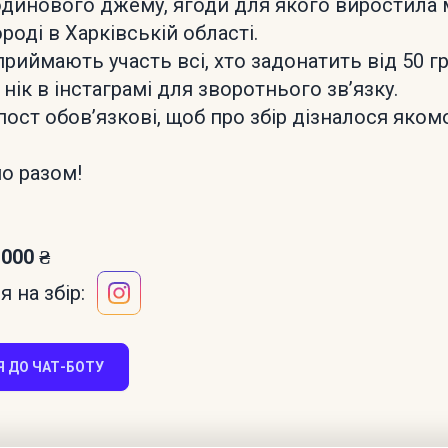
динового джему, ягоди для якого виростила 
роді в Харківській області.
приймають участь всі, хто задонатить від 50 г
нік в інстаграмі для зворотнього звʼязку.
епост обовʼязкові, щоб про збір дізналося яко
о разом!
 000 ₴
 на збір:
 ДО ЧАТ-БОТУ