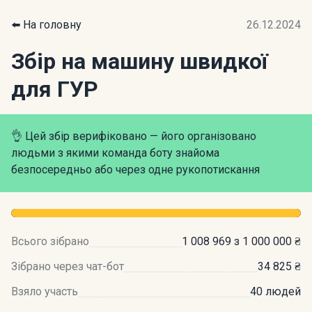
⬅️ На головну
26.12.2024
Збір на машину швидкої
для ГУР
👌 Цей збір верифіковано — його організовано
людьми з якими команда боту знайома
безпосередньо або через одне рукопотискання
Всього зібрано
1 008 969 з 1 000 000 ₴
Зібрано через чат-бот
34 825 ₴
Взяло участь
40 людей