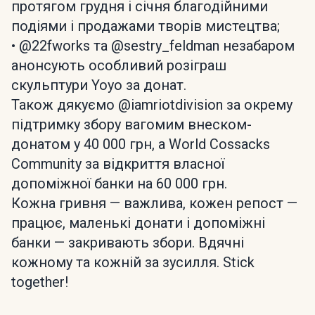
протягом грудня і січня благодійними
подіями і продажами творів мистецтва;
• @22fworks та @sestry_feldman незабаром
анонсують особливий розіграш
скульптури Yoyo за донат.
Також дякуємо @iamriotdivision за окрему
підтримку збору вагомим внеском-
донатом у 40 000 грн, а World Cossacks
Community за відкриття власної
допоміжної банки на 60 000 грн.
Кожна гривня — важлива, кожен репост —
працює, маленькі донати і допоміжні
банки — закривають збори. Вдячні
кожному та кожній за зусилля. Stick
together!