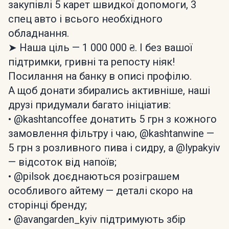
закупівлі 5 карет швидкої допомоги, 3
спец авто і всього необхідного
обладнання.
➤ Наша ціль — 1 000 000 ₴. І без вашої
підтримки, гривні та репосту ніяк!
Посилання на банку в описі профілю.
А щоб донати збирались активніше, наші
друзі придумали багато ініціатив:
• @kashtancoffee донатить 5 грн з кожного
замовлення фільтру і чаю, @kashtanwine —
5 грн з розливного пива і сидру, а @lypakyiv
— відсоток від напоїв;
• @pilsok доєднаються розіграшем
особливого айтему — деталі скоро на
сторінці бренду;
• @avangarden_kyiv підтримують збір