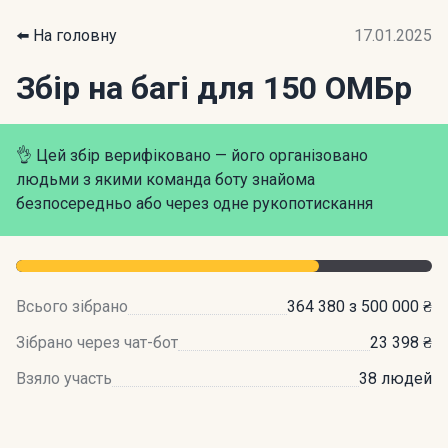
⬅️ На головну
17.01.2025
Збір на багі для 150 ОМБр
👌 Цей збір верифіковано — його організовано
людьми з якими команда боту знайома
безпосередньо або через одне рукопотискання
Всього зібрано
364 380 з 500 000 ₴
Зібрано через чат-бот
23 398 ₴
Взяло участь
38 людей