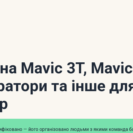
на Mavic 3T, Mavic
ратори та інше дл
р
рифіковано — його організовано людьми з якими команда б