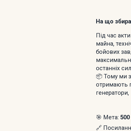
На що збир
Під час акт
майна, техн
бойових зав
максимально
останніх си
📦 Тому ми з
отримають по
генератори,
🎯 Мета:
500
🔗 Посилання