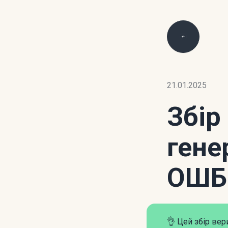
21.01.2025
Збір 
гене
ОШБ
👌 Цей збір ве