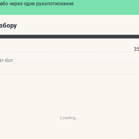
або через одне рукопотискання
збору
35
ат-бот
Loading...