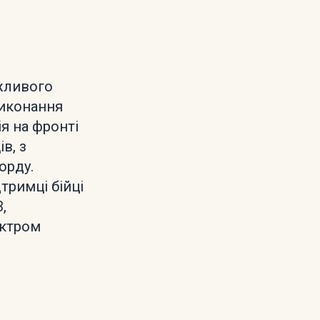
ажливого
виконання
я на фронті
в, з
орду.
тримці бійці
,
ектром