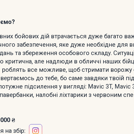
аємо?
ивних бойових дій втрачається дуже багато в
ічного забезпечення, яке дуже необхідне для 
дань та збереження особового складу. Ситуаці
 критична, але надлюди в обличчі наших бійці
л роблять все можливе, щоб стримати ворожу 
вертаємось до тебе, бо саме завдяки твоїй під
тужне підсилення у вигляді: Mavic 3T, Mavic 3
 павербанки, налобні ліхтарики з червоним сп
 000 ₴
 на збір: