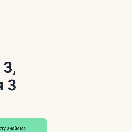
 3,
я 3
оту знайома