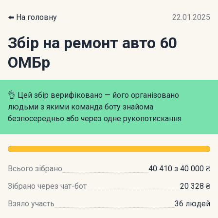
⬅️ На головну
22.01.2025
Збір на ремонт авто 60
ОМБр
👌 Цей збір верифіковано — його організовано
людьми з якими команда боту знайома
безпосередньо або через одне рукопотискання
Всього зібрано
40 410 з 40 000 ₴
Зібрано через чат-бот
20 328 ₴
Взяло участь
36 людей