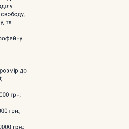
зділу
 свободу,
у, та
трофейну
(розмір до
;
000 грн;
00 грн.;
000 грн.;