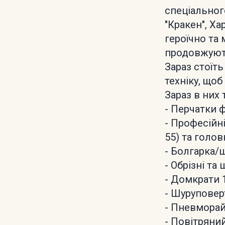
спеціальног
"Кракен", Ха
героїчно та 
продовжуют
Зараз стоїт
техніку, що
Зараз в них 
- Перчатки фл
- Професійн
55) та голов
- Болгарка/ш
- Обрізні та
- Домкрати 1
- Шуруповерт
- Пневморайк
- Повітряний