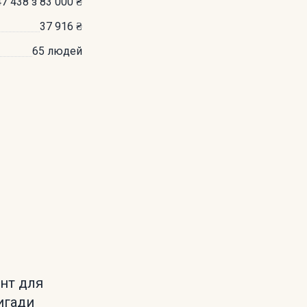
47 438 з 83 000 ₴
37 916 ₴
65 людей
ент для
ригади