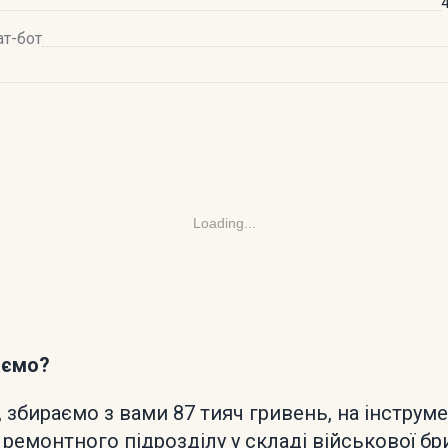
ат-бот
Loading...
аємо?
, збираємо з вами 87 тияч гривень, на інструм
 ремонтного підрозділу у складі військової б