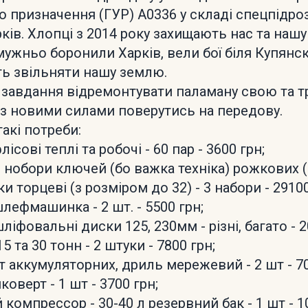
о призначення (ГУР) А0336 у складі спецпідро
рків. Хлопці з 2014 року захищають нас та нашу
мужньо боронили Харків, вели бої біля Купянск
ь звільняти нашу землю.
ь завдання відремонтувати паламану свою та 
б з новими силами поверутись на передову.
такі потреби:
ісові теплі та робочі - 60 пар - 3600 грн;
і нобори ключей (бо важка техніка) рожкових 
ки торцеві (з розміром до 32) - 3 набори - 29100
лефмашинка - 2 шт. - 5500 грн;
 шліфовальні диски 125, 230мм - різні, багато - 2
5 та 30 тонн - 2 штуки - 7800 грн;
 аккумуляторних, дриль мережевий - 2 шт - 70
оверт - 1 шт - 3700 грн;
 компрессор - 30-40 л резервний бак - 1 шт - 10