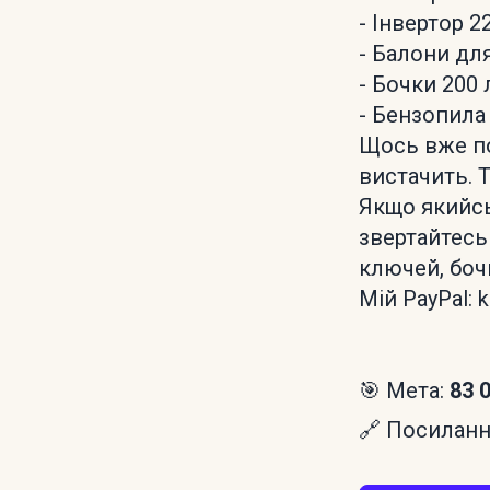
- Інвертор 22
- Балони для
- Бочки 200 
- Бензопила 
Щось вже по
вистачить. 
Якщо якийсь
звертайтесь
ключей, боч
Мій PayPal: 
🎯 Мета:
83 
🔗 Посилання