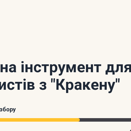
 на інструмент дл
истів з "Кракену"
збору