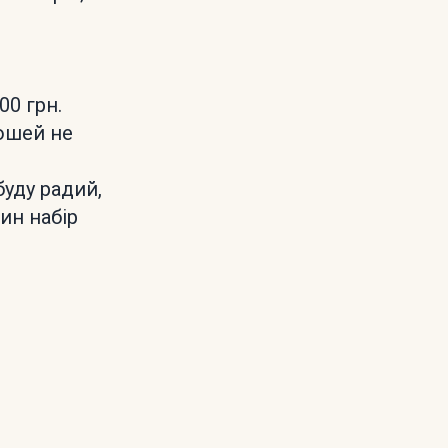
00 грн.
рошей не
буду радий,
ин набір