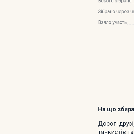
Всього зібрано
Зібрано через ч
Взяло участь
На що збир
Дорогі друзі
танкистів та