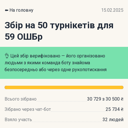
⬅️ На головну
15.02.2025
Збір на 50 турнікетів для
59 ОШБр
👌 Цей збір верифіковано — його організовано
людьми з якими команда боту знайома
безпосередньо або через одне рукопотискання
Всього зібрано
30 729 з 30 500 ₴
Зібрано через чат-бот
25 734 ₴
Взяло участь
32 людей