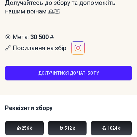
Долучайтесь до збору та допоможіть
нашим воїнам 🙏🏻
🎯 Мета:
30 500 ₴
🔗 Посилання на збір:
ДОЛУЧИТИСЯ ДО ЧАТ-БОТУ
Реквізити збору
Моно банка:
👍 256 ₴
🤘 512 ₴
💪 1024 ₴
send.monobank.ua/jar/hBTZ7edM1