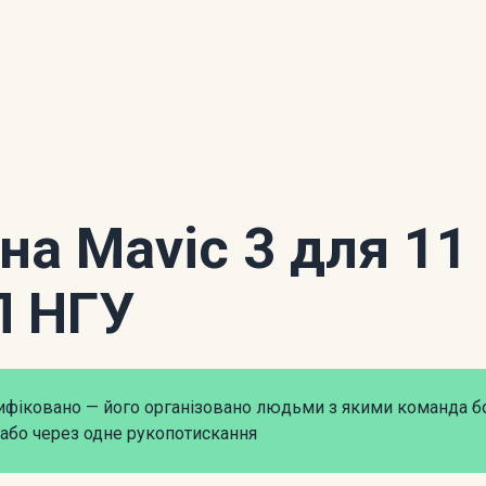
 на Mavic 3 для 11
П НГУ
рифіковано — його організовано людьми з якими команда б
або через одне рукопотискання