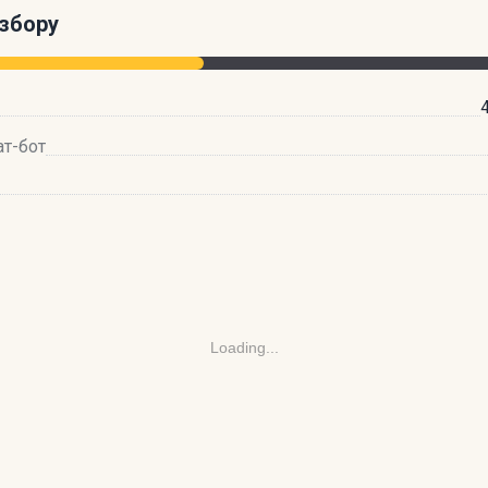
збору
ат-бот
Loading...