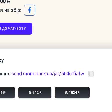
000 ₴
 на збір:
 ДО ЧАТ-БОТУ
ру
нка:
send.monobank.ua/jar/5tkkdfiafw
56 ₴
🤘 512 ₴
💪 1024 ₴