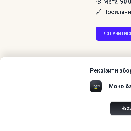
🎯 Мета:
90 
🔗 Посилання
ДОЛУЧИТИСЯ
Реквізити збо
Моно ба
👍 2