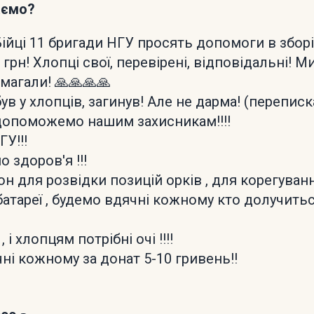
аємо?
ійці 11 бригади НГУ просять допомоги в зборі 
грн! Хлопці свої, перевірені, відповідальні! М
магали! 🙏🙏🙏🙏
ув у хлопців, загинув! Але не дарма! (переписк
допоможемо нашим захисникам!!!!
ГУ!!!
 здоров'я !!!
н для розвідки позицій орків , для корегуван
батареї , будемо вдячні кожному кто долучитьс
, і хлопцям потрібні очі !!!!
ні кожному за донат 5-10 гривень!!