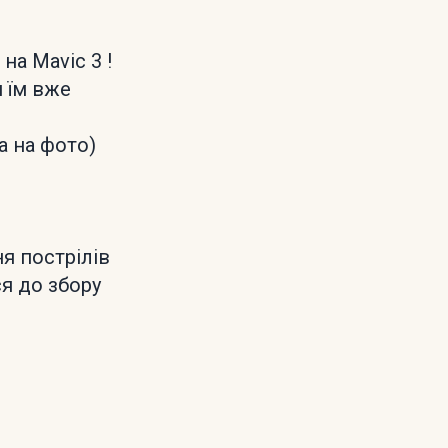
на Mavic 3 !
и їм вже
а на фото)
ня пострілів
я до збору