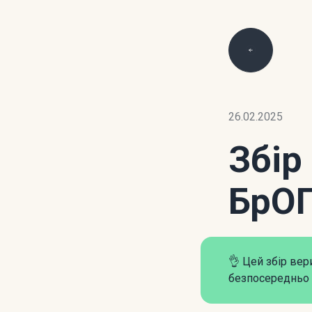
26.02.2025
Збір
БрО
👌 Цей збір ве
безпосередньо 