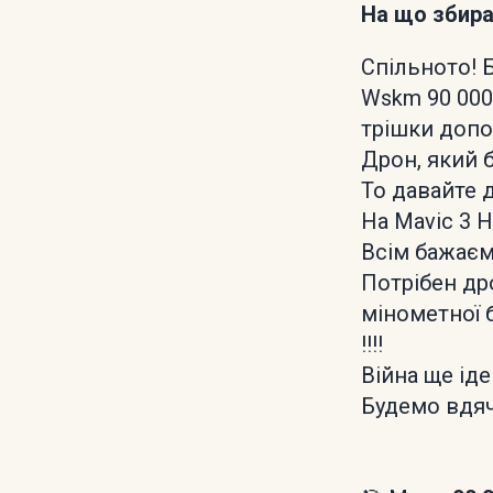
На що збир
Спільното! Б
Wskm 90 000 
трішки допо
Дрон, який б
То давайте 
На Mavic 3 Н
Всім бажаємо
Потрібен дро
мінометної 
!!!!
Війна ще іде 
Будемо вдяч