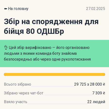
⬅️ На головну
27.02.2025
Збір на cпорядження для
бійця 80 ОДШБр
👌 Цей збір верифіковано — його організовано
людьми з якими команда боту знайома
безпосередньо або через одне рукопотискання
Всього зібрано
29 725 з 28 000 ₴
Зібрано через чат-бот
7 309 ₴
Взяло участь
22 людей