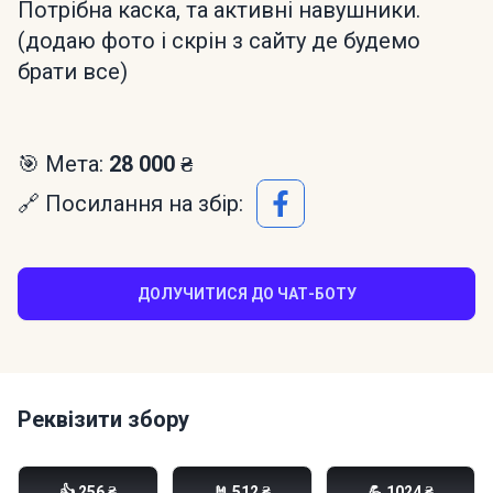
Потрібна каска, та активні навушники.
(додаю фото і скрін з сайту де будемо
брати все)
🎯 Мета:
28 000 ₴
🔗 Посилання на збір:
ДОЛУЧИТИСЯ ДО ЧАТ-БОТУ
Реквізити збору
Моно банка:
👍 256 ₴
🤘 512 ₴
💪 1024 ₴