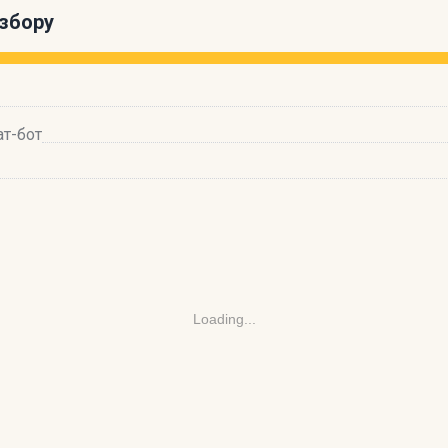
збору
ат-бот
Loading...