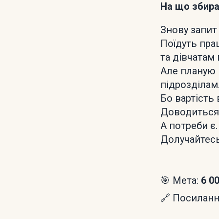
На що збир
Знову запит 
Поїдуть пра
та дівчатам 
Але планую 
підрозділам
Бо вартість
Доводиться 
А потреби є.
Долучайтесь,
🎯 Мета:
6 0
🔗 Посилання