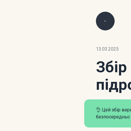
13.03.2025
Збір
підр
👌 Цей збір ве
безпосередньо 