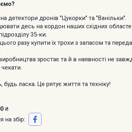
аємо?
на детектори дронів "Цукорки" та "Ванільки".
цювати десь на кордон наших східних област
підрозділу 35-ки.
цього разу купити їх трохи з запасом та перед
.
 виробництва зростає та й в наявності не завж
чекати.
 будь ласка. Це рятує життя та техніку!
00 ₴
 на збір: