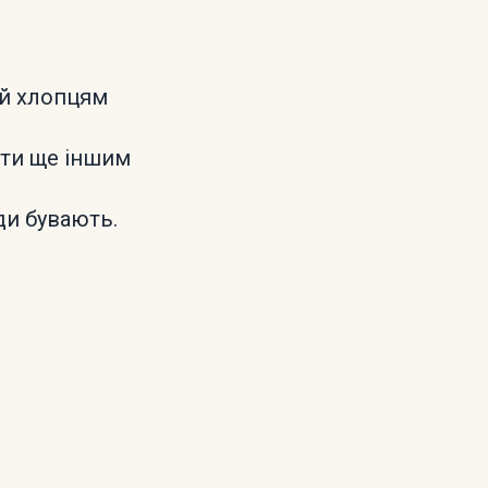
ей хлопцям
ати ще іншим
ди бувають.