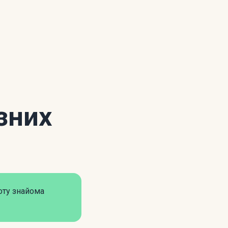
зних
оту знайома