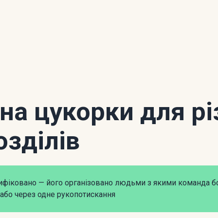
 на цукорки для рі
озділів
рифіковано — його організовано людьми з якими команда б
або через одне рукопотискання