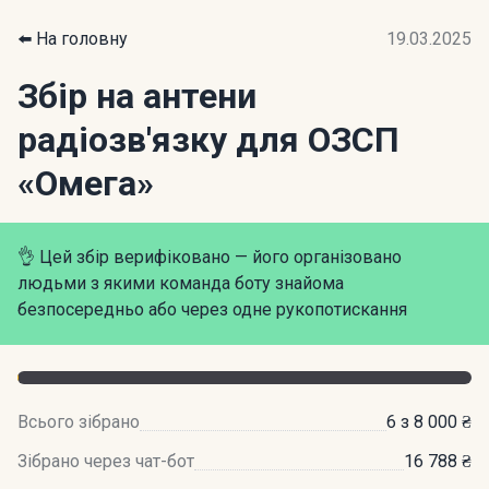
⬅️ На головну
19.03.2025
Збір на антени
радіозв'язку для ОЗСП
«Омега»
👌 Цей збір верифіковано — його організовано
людьми з якими команда боту знайома
безпосередньо або через одне рукопотискання
Всього зібрано
6 з 8 000 ₴
Зібрано через чат-бот
16 788 ₴