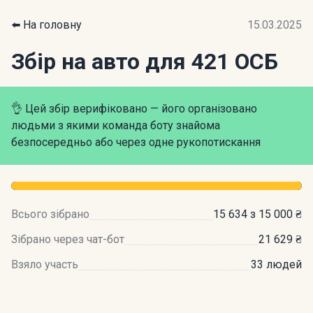
⬅️ На головну
15.03.2025
Збір на авто для 421 ОСБ
👌 Цей збір верифіковано — його організовано
людьми з якими команда боту знайома
безпосередньо або через одне рукопотискання
Всього зібрано
15 634 з 15 000 ₴
Зібрано через чат-бот
21 629 ₴
Взяло участь
33 людей