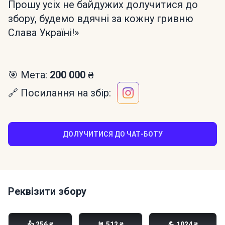
Прошу усіх не байдужих долучитися до
збору, будемо вдячні за кожну гривню
Слава Україні!»
🎯 Мета:
200 000 ₴
🔗 Посилання на збір:
ДОЛУЧИТИСЯ ДО ЧАТ-БОТУ
Реквізити збору
Моно банка:
👍 256 ₴
🤘 512 ₴
💪 1024 ₴