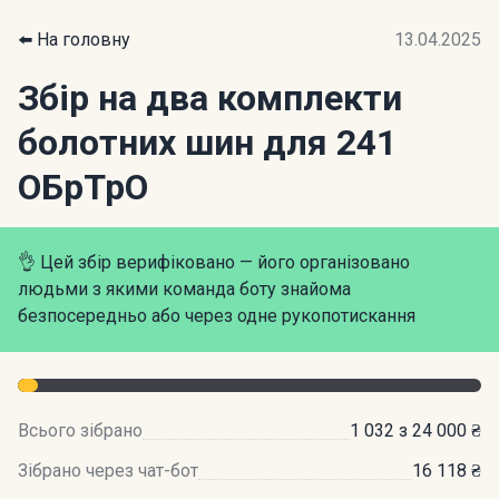
⬅️ На головну
13.04.2025
Збір на два комплекти
болотних шин для 241
ОБрТрО
👌 Цей збір верифіковано — його організовано
людьми з якими команда боту знайома
безпосередньо або через одне рукопотискання
Всього зібрано
1 032 з 24 000 ₴
Зібрано через чат-бот
16 118 ₴