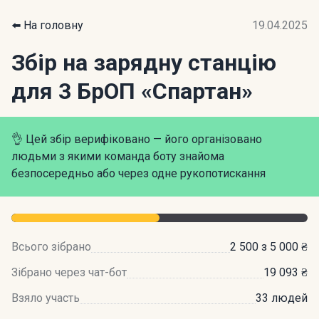
⬅️ На головну
19.04.2025
Збір на зарядну станцію
для 3 БрОП «Спартан»
👌 Цей збір верифіковано — його організовано
людьми з якими команда боту знайома
безпосередньо або через одне рукопотискання
Всього зібрано
2 500 з 5 000 ₴
Зібрано через чат-бот
19 093 ₴
Взяло участь
33 людей