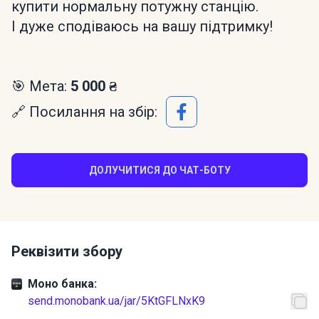
купити нормальну потужну станцію.
І дуже сподіваюсь на вашу підтримку!
🎯 Мета:
5 000 ₴
🔗 Посилання на збір:
ДОЛУЧИТИСЯ ДО ЧАТ-БОТУ
Реквізити збору
Моно банка:
send.monobank.ua/jar/5KtGFLNxK9
PayPal: