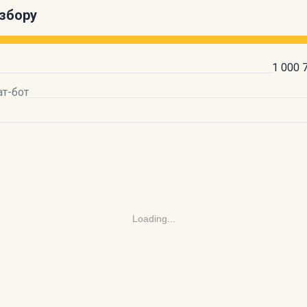
збору
1 000 
ат-бот
Loading...