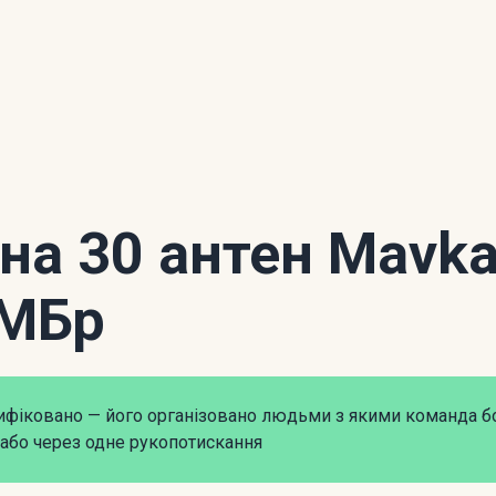
 на 30 антен Mavk
ОМБр
рифіковано — його організовано людьми з якими команда б
або через одне рукопотискання