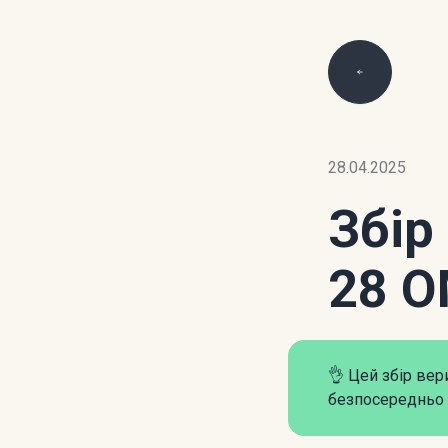
28.04.2025
Збір
28 
👌 Цей збір ве
безпосередньо 