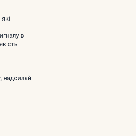
 які
игналу в
якість
, надсилай