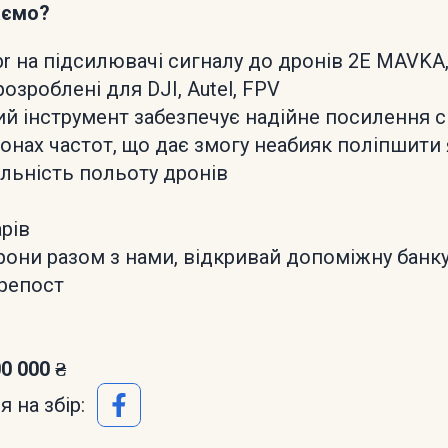
аємо?
 на підсилювачі сигналу до дронів 2E MAVKA,
озроблені для DJI, Autel, FPV
й інструмент забезпечує надійне посилення с
зонах частот, що дає змогу неабияк поліпшити 
альність польоту дронів
арів
они разом з нами, відкривай допоміжну банку
 репост
00 000 ₴
 на збір: