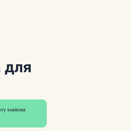
a для
оту знайома