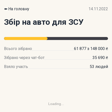
⬅️ На головну
14.11.2022
Збір на авто для ЗСУ
Всього зібрано
61 877 з 148 000 ₴
Зібрано через чат-бот
35 690 ₴
Взяло участь
53 людей
Loading...