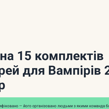
 на 15 комплектів
рей для Вампірів 
р
рифіковано — його організовано людьми з якими команда б