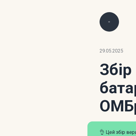
29.05.2025
Збір
бата
ОМБ
👌 Цей збір ве