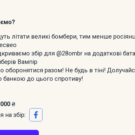
аємо?
дуть літати великі бомбери, тим менше росіян
 есвео
дкриваємо збір для @28ombr на додаткові бата
берів Вампір
оборонятися разом! Не будь в тіні! Долучай
 банкою до цього спротиву!
 000 ₴
 на збір: