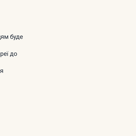
цям буде
реї до
ся