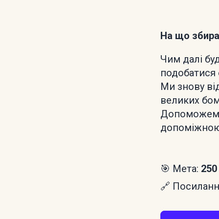
На що збир
Чим далі бу
подобатися
Ми знову ві
великих бом
Допоможемо 
допоміжною
🎯 Мета:
250
🔗 Посилання