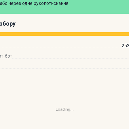
або через одне рукопотискання
збору
252
ат-бот
Loading...