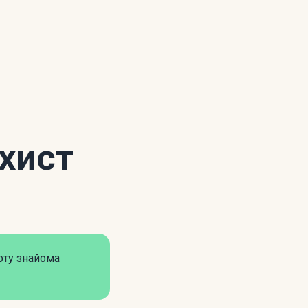
ахист
оту знайома