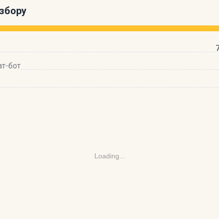
збору
ат-бот
Loading...