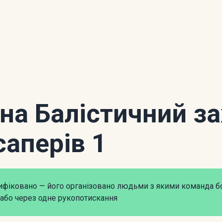
 на Балістичний з
саперів 1
рифіковано — його організовано людьми з якими команда б
або через одне рукопотискання