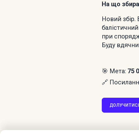
На що збир
Новий збір.
балістичний
при спорядж
Буду вдячни
🎯 Мета:
75 
🔗 Посилання
ДОЛУЧИТИСЯ