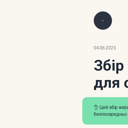
04.06.2025
Збір
для 
👌 Цей збір ве
безпосередньо 