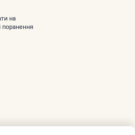
ати на
і поранення