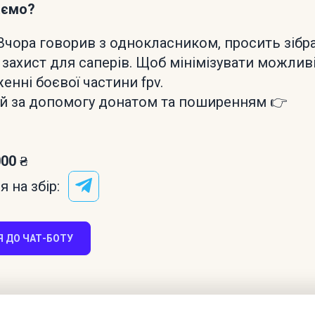
аємо?
 Вчора говорив з однокласником, просить зібр
 захист для саперів. Щоб мінімізувати можлив
енні боєвої частини fpv.
й за допомогу донатом та поширенням 👉
000 ₴
 на збір:
 ДО ЧАТ-БОТУ