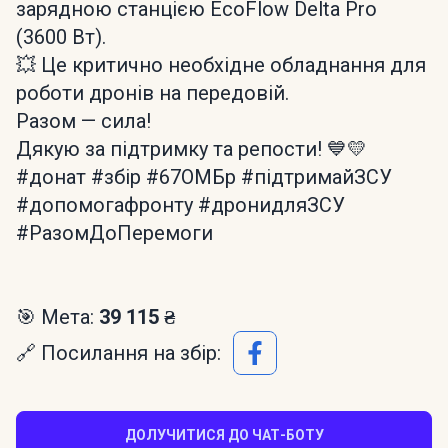
зарядною станцією EcoFlow Delta Pro
(3600 Вт).
💥 Це критично необхідне обладнання для
роботи дронів на передовій.
Разом — сила!
Дякую за підтримку та репости! 💙💛
#донат #збір #67ОМБр #підтримайЗСУ
#допомогафронту #дронидляЗСУ
#РазомДоПеремоги
🎯 Мета:
39 115 ₴
🔗 Посилання на збір:
ДОЛУЧИТИСЯ ДО ЧАТ-БОТУ