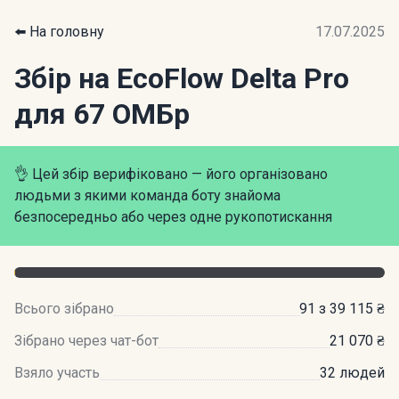
⬅️ На головну
17.07.2025
Збір на EcoFlow Delta Pro
для 67 ОМБр
👌 Цей збір верифіковано — його організовано
людьми з якими команда боту знайома
безпосередньо або через одне рукопотискання
Всього зібрано
91 з 39 115 ₴
Зібрано через чат-бот
21 070 ₴
Взяло участь
32 людей