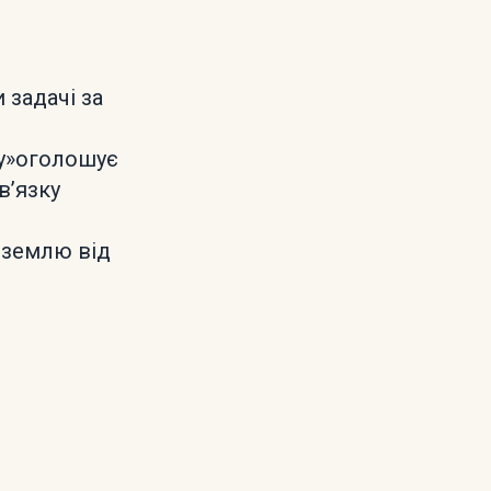
задачі за
шу»оголошує
вʼязку
 землю від