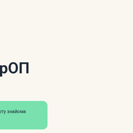
 БрОП
оту знайома