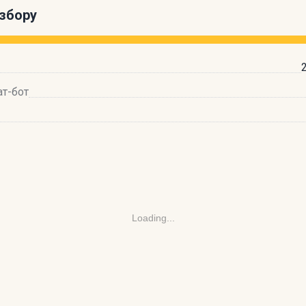
збору
ат-бот
Loading...