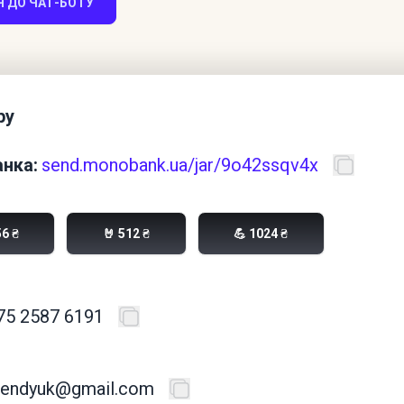
 ДО ЧАТ-БОТУ
ру
нка:
send.monobank.ua/jar/9o42ssqv4x
56 ₴
🤘 512 ₴
💪 1024 ₴
75 2587 6191
avendyuk@gmail.com