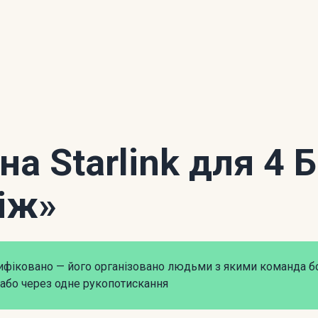
 на Starlink для 4
іж»
рифіковано — його організовано людьми з якими команда б
або через одне рукопотискання