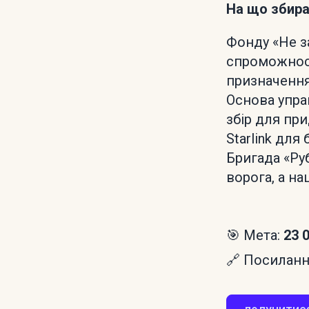
На що збир
Фонду «Не з
спроможност
призначенн
Основа упра
збір для пр
Starlink для
Бригада «Ру
ворога, а н
🎯 Мета:
23 
🔗 Посилання