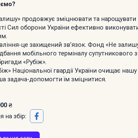
аємо?
алишу» продовжує зміцнювати та нарощувати
і Сил оборони України ефективно виконувати 
ям.
вління-це захищений звʼязок. Фонд «Не зали
идбання мобільного терміналу супутникового з
 бригади «Рубіж».
біж» Національної гвардії України очищає нашу
аша задача-допомогти їм зміцнитися.
000 ₴
 на збір: