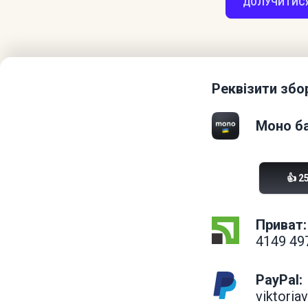
ДОЛУЧИТИСЯ
Реквізити збо
Моно ба
👍 2
Приват:
4149 49
PayPal:
viktori