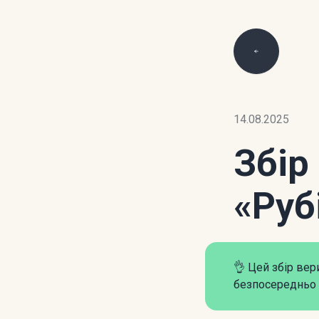
14.08.2025
Збір
«Руб
👌 Цей збір ве
безпосередньо 