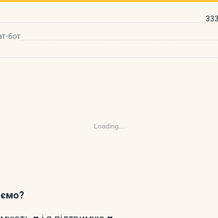
333
ат-бот
Loading...
аємо?