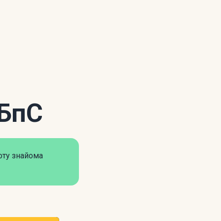
рБпС
оту знайома