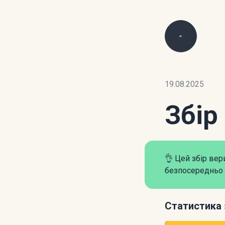
19.08.2025
Збір
👌 Цей збір ве
безпосередньо 
Статистика 