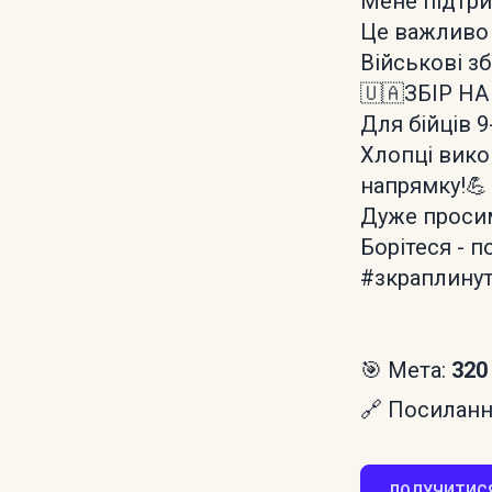
Мене підтрим
Це важливо 
Військові з
🇺🇦ЗБІР НА
Для бійців 9
Хлопці вико
напрямку!💪
Дуже просим
Борітеся - п
#зкраплину
🎯 Мета:
320
🔗 Посилання
ДОЛУЧИТИСЯ