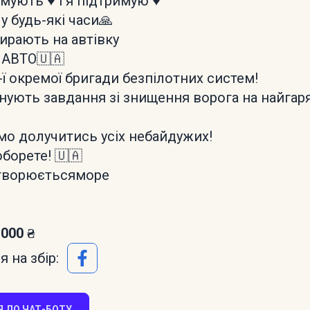
ують ♥️ і я підтримую ♥️
у будь-які часи🙏
бирають на автівку
 АВТО🇺🇦
-ї окремої бригади безпілотних систем!
нують завдання зі знищення ворога на найгар
о долучитись усіх небайдужих!
оборете! 🇺🇦
творюєтьсяморе
 000 ₴
 на збір:
 ДО ЧАТ-БОТУ