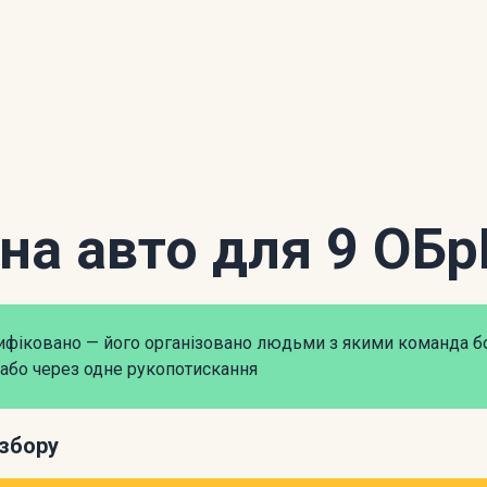
 на авто для 9 ОБ
рифіковано — його організовано людьми з якими команда б
або через одне рукопотискання
збору