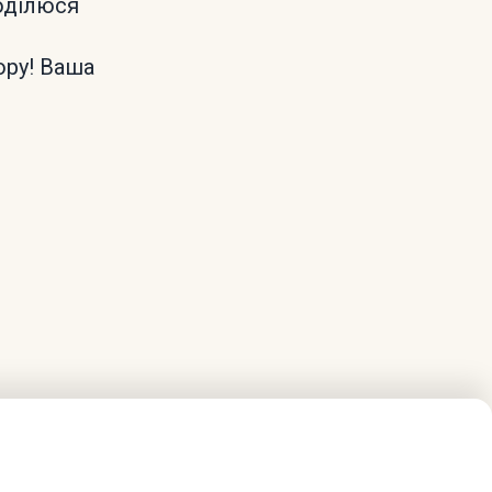
поділюся
ору! Ваша