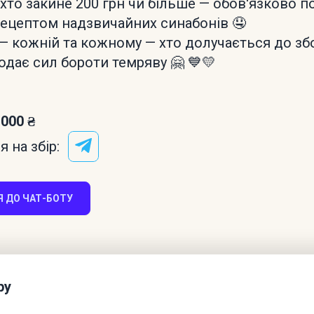
 хто закине 200 грн чи більше — обов'язково 
ецептом надзвичайних синабонів 🤤
— кожній та кожному — хто долучається до зб
одає сил бороти темряву 🤗 💙💛
 000 ₴
 на збір:
 ДО ЧАТ-БОТУ
ру