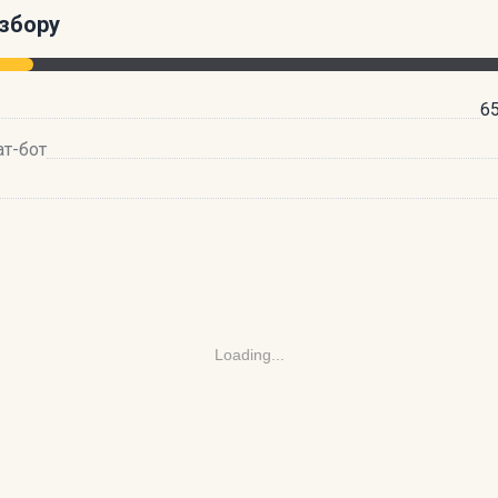
збору
65
ат-бот
Loading...