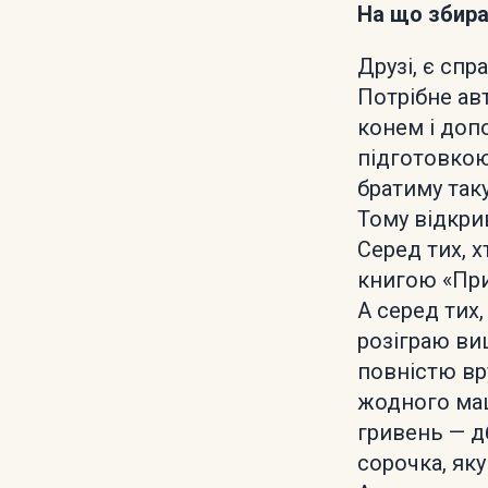
На що збир
Друзі, є спр
Потрібне ав
конем і доп
підготовкою 
братиму так
Тому відкри
Серед тих, х
книгою «При
А серед тих,
розіграю ви
повністю вру
жодного маш
гривень — д
сорочка, як