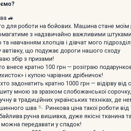
аємо?
ава 🚙
то для роботи на бойових. Машина стане моїм
омагатиме з надзвичайно важливими штуками
та навчанням хлопців і дівчат мого підрозділ
у автівку, що подужає дороги нашого сходу
ваю збір з призами!
то внесе кратно 100 грн — розіграю подарунков
хисток» і купою чарівних дрібничок!
 хто задонатить кратно 1000 грн — відірву від 
шиту мною за зразком слобожанської сорочку,
чну в традиційних українських техніках, де н
инного шва 🪡 Ринкова ціна такої роботи від 
байлива ручна вишивка, дуже якісні тканина т
у можна передавати у спадок!