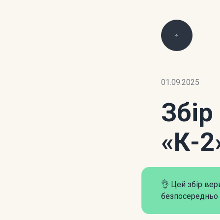
01.09.2025
Збір
«К-2
👌 Цей збір ве
безпосередньо 