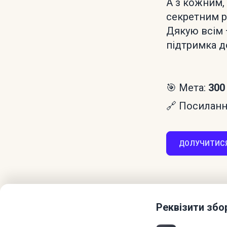
А з кожним,
секретним р
Дякую всім 
підтримка д
🎯 Мета:
300
🔗 Посилання
ДОЛУЧИТИСЯ
Реквізити збо