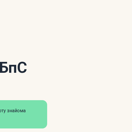
ПБпС
оту знайома