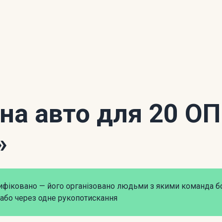
 на авто для 20 О
»
рифіковано — його організовано людьми з якими команда б
або через одне рукопотискання