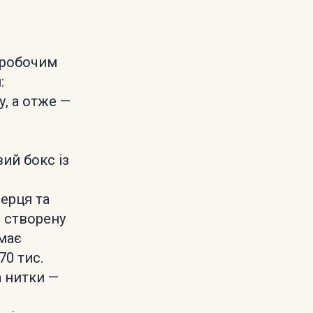
 робочим
:
у, а отже —
ий бокс із
серця та
 створену
емає
70 тис.
а нитки —