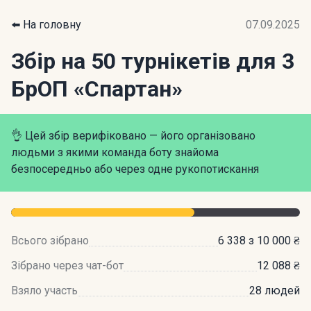
⬅️ На головну
07.09.2025
Збір на 50 турнікетів для 3
БрОП «Спартан»
👌 Цей збір верифіковано — його організовано
людьми з якими команда боту знайома
безпосередньо або через одне рукопотискання
Всього зібрано
6 338 з 10 000 ₴
Зібрано через чат-бот
12 088 ₴
Взяло участь
28 людей