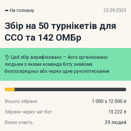
⬅️ На головну
23.09.2025
Збір на 50 турнікетів для
ССО та 142 ОМБр
👌 Цей збір верифіковано — його організовано
людьми з якими команда боту знайома
безпосередньо або через одне рукопотискання
Всього зібрано
1 000 з 12 000 ₴
Зібрано через чат-бот
15 222 ₴
Взяло участь
29 людей