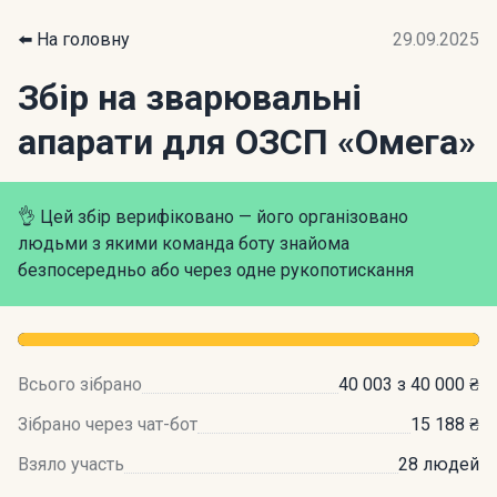
⬅️ На головну
29.09.2025
Збір на зварювальні
апарати для ОЗСП «Омега»
👌 Цей збір верифіковано — його організовано
людьми з якими команда боту знайома
безпосередньо або через одне рукопотискання
Всього зібрано
40 003 з 40 000 ₴
Зібрано через чат-бот
15 188 ₴
Взяло участь
28 людей