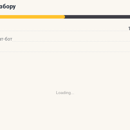
збору
ат-бот
Loading...