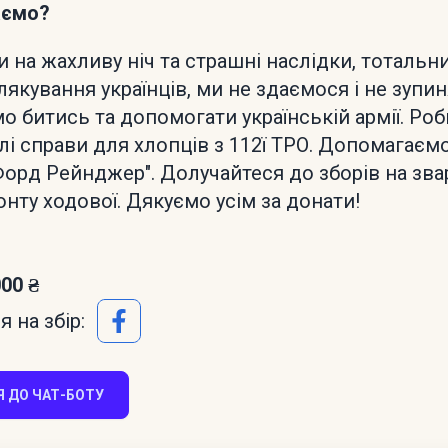
аємо?
 на жахливу ніч та страшні наслідки, тотальн
лякування українців, ми не здаємося і не зупи
 битись та допомогати українській армії. Ро
лі справи для хлопців з 112ї ТРО. Допомагаємо
орд Рейнджер". Долучайтеся до зборів на зв
нту ходової. Дякуємо усім за донати!
000 ₴
 на збір:
 ДО ЧАТ-БОТУ