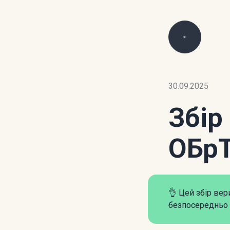
30.09.2025
Збір
ОБр
👌 Цей збір ве
безпосередньо 