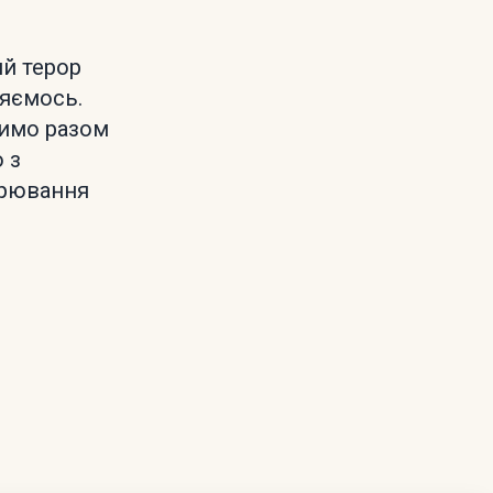
ий терор
няємось.
бимо разом
 з
арювання