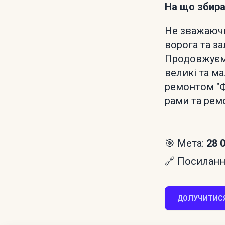
На що збир
Не зважаючи
ворога та за
Продовжуємо
великі та ма
ремонтом "Ф
рами та ремо
🎯 Мета:
28 
🔗 Посилання
ДОЛУЧИТИСЯ