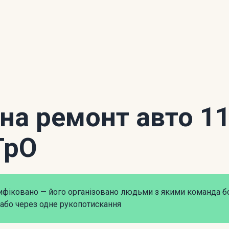
 на ремонт авто 1
ТрО
рифіковано — його організовано людьми з якими команда б
або через одне рукопотискання