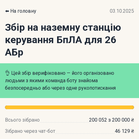
⬅️ На головну
03.10.2025
Збір на наземну станцію
керування БпЛА для 26
АБр
👌 Цей збір верифіковано — його організовано
людьми з якими команда боту знайома
безпосередньо або через одне рукопотискання
Всього зібрано
200 052 з 200 000 ₴
Зібрано через чат-бот
46 129 ₴