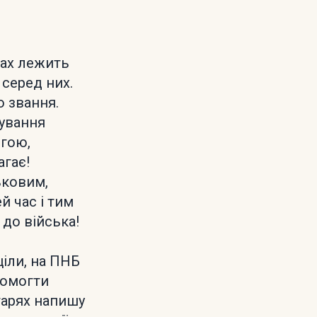
ечах лежить
 серед них.
 звання.
кування
огою,
гає!
ьковим,
 час і тим
 до війська!
ціли, на ПНБ
помогти
тарях напишу