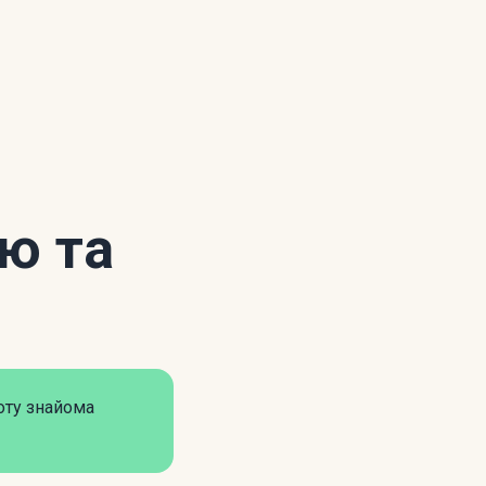
ію та
оту знайома