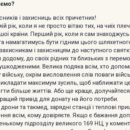
аємо?
сників і захисниць всіх причетних!
й рік, коли я не просто вітаю тих, на чиїх пл
шої країни. Перший рік, коли я сам знаходжусь
а намагатимусь бути гідним цього шляхетного
захисникам і захисницям до наступного свят
 додому, до своїх рідних та близьких з перем
ушкодженими. Велика подяка всім, хто допома
 у війську, окрім висловлення слів поваги війс
икладати максимум зусиль, щоб наближати цей
гти більше життів. Або ще краще, долучайтеся
кращий привід для донату на його потреби.
дрони та такмед, зарядні станції і теплові при
ння всім, кому довіряєте. Якщо є бажання до
нькому підрозділу великого 169 НЦ, у комен