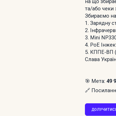
на що збирає
та/або чеки 
Збираємо на
1. Зарядну 
2. Інфрачерв
3. Mini NP33
4. PoE Інжек
5. КППЕ-ВП (
Слава Україн
🎯 Мета:
49 
🔗 Посилання
ДОЛУЧИТИСЯ