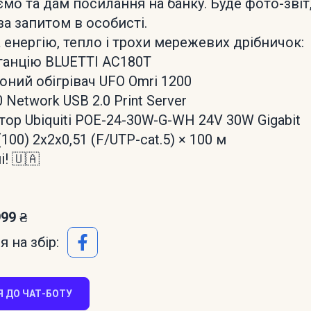
мо та дам посилання на банку. Буде фото-звіт,
за запитом в особисті.
 енергію, тепло і трохи мережевих дрібничок:
станцію BLUETTI AC180T
оний обігрівач UFO Omri 1200
0 Network USB 2.0 Print Server
тор Ubiquiti POE-24-30W-G-WH 24V 30W Gigabit
100) 2х2х0,51 (F/UTP-cat.5) × 100 м
і! 🇺🇦
999 ₴
 на збір:
 ДО ЧАТ-БОТУ