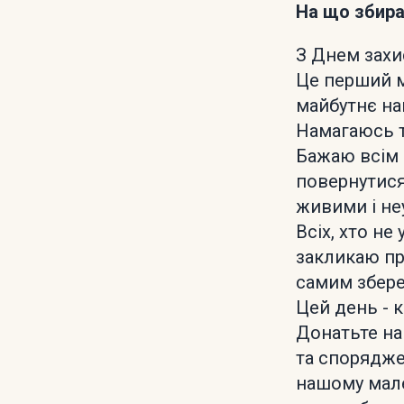
На що збир
З Днем захи
Це перший мі
майбутнє на
Намагаюсь т
Бажаю всім 
повернутися
живими і не
Всіх, хто не
закликаю пр
самим збере
Цей день - 
Донатьте на 
та спорядже
нашому мале