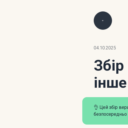
04.10.2025
Збір
інше
👌 Цей збір ве
безпосередньо 