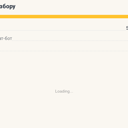
збору
ат-бот
Loading...