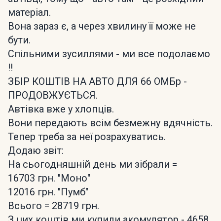
матеріал.
Вона зараз є, а через хвилину її може не
бути.
Спільними зусиллями - ми все подолаємо
!!
ЗБІР КОШТІВ НА АВТО ДЛЯ 66 ОМБр -
ПРОДОВЖУЄТЬСЯ.
Автівка вже у хлопців.
Вони передають всім безмежну вдячність.
Тепер треба за неї розрахуватись.
Додаю звіт:
На сьогодняшній день ми зібрали =
16703 грн. "Моно"
12016 грн. "Пумб"
Всього = 28719 грн.
З цих коштів ми купили акомулятор - 4658