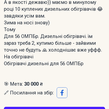
А в якості дежавю)) маємо в минулому
році 10 куплених дизельних обігрівачів 😂
завдяки усім вам.
Зима на носі знову)
Тому
Для 56 ОМПБр. Дизельні обігрівачі. їм
зараз треба 2, купимо більше - зайвими
точно не будуть 🙏 холоднішає вже уффф.
На обігрівачі
Обігрівачі дизельні для 56 ОМПБр
🎯 Мета:
30 000 ₴
🔗 Посилання на збір: