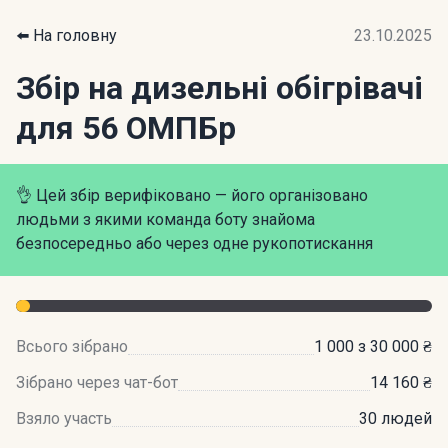
⬅️ На головну
23.10.2025
Збір на дизельні обігрівачі
для 56 ОМПБр
👌 Цей збір верифіковано — його організовано
людьми з якими команда боту знайома
безпосередньо або через одне рукопотискання
Всього зібрано
1 000 з 30 000 ₴
Зібрано через чат-бот
14 160 ₴
Взяло участь
30 людей