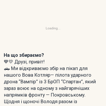
Loading...
На що збираємо?
💙💛 Друзі, привіт!
🛻 Ми відкриваємо збір на пікап для
нашого Вова Котляр— пілота ударного
дрона “Вампір” із 3 БрОП “Спартан”, який
зараз воює на одному з найгарячіших
напрямків фронту — Покровському.
Щодня і щоночі Володя разом із