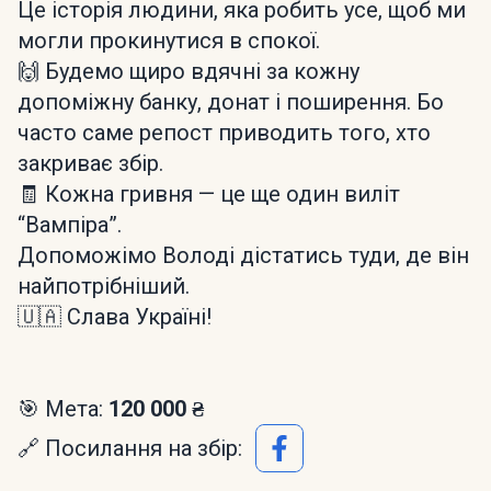
Це історія людини, яка робить усе, щоб ми
могли прокинутися в спокої.
🙌 Будемо щиро вдячні за кожну
допоміжну банку, донат і поширення. Бо
часто саме репост приводить того, хто
закриває збір.
🧾 Кожна гривня — це ще один виліт
“Вампіра”.
Допоможімо Володі дістатись туди, де він
найпотрібніший.
🇺🇦 Слава Україні!
🎯 Мета:
120 000 ₴
🔗 Посилання на збір: