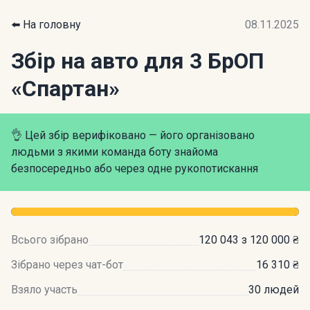
⬅️ На головну
08.11.2025
Збір на авто для 3 БрОП
«Спартан»
👌 Цей збір верифіковано — його організовано
людьми з якими команда боту знайома
безпосередньо або через одне рукопотискання
Всього зібрано
120 043 з 120 000 ₴
Зібрано через чат-бот
16 310 ₴
Взяло участь
30 людей