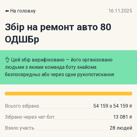
⬅️ На головну
16.11.2025
Збір на ремонт авто 80
ОДШБр
👌 Цей збір верифіковано — його організовано
людьми з якими команда боту знайома
безпосередньо або через одне рукопотискання
Всього зібрано
54 159 з 54 159 ₴
Зібрано через чат-бот
13 081 ₴
Взяло участь
28 людей