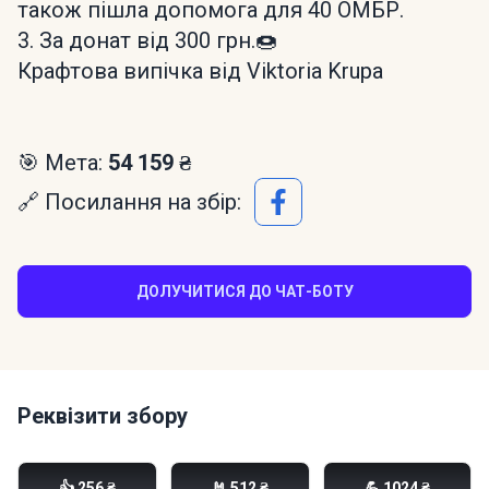
також пішла допомога для 40 ОМБР.
3. За донат від 300 грн.🍩
Крафтова випічка від Viktoria Krupa
🎯 Мета:
54 159 ₴
🔗 Посилання на збір:
ДОЛУЧИТИСЯ ДО ЧАТ-БОТУ
Реквізити збору
Моно банка:
👍 256 ₴
🤘 512 ₴
💪 1024 ₴