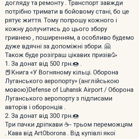
догляду та ремонту . Транспорт завжди
потрібно тримати в бойовому стані, бо це
рятує життя. Тому попрошу кожного і
кожну долучитись до цього збору
гривнею , поширенням, а особливо будемо
дуже вдячні за допоміжні збори. 🤗
Також буде розіграш цікавих призів🥳
1. За донат від 500 грн.🍩 .
📕Книга «У Вогняному кільці. Оборона
Луганського аеропорту» (англійською
мовою)Defense of Luhansk Airport / Оборона
Луганського аеропорту з підписами
авторів і оборонців .
2. За донат від 300 грн.🍩
Три пачки дріпкави ☕️- трьом переможцям
. Кава від ArtOborona . Від купівлі якої