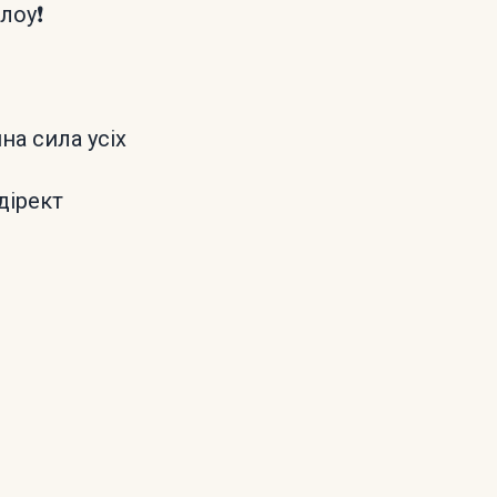
лоу❗️
на сила усіх
дірект