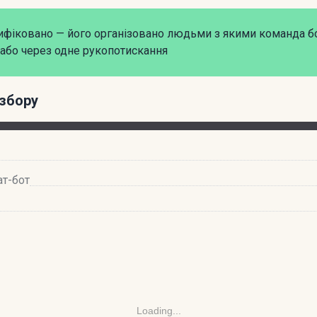
рифіковано — його організовано людьми з якими команда б
або через одне рукопотискання
збору
ат-бот
Loading...