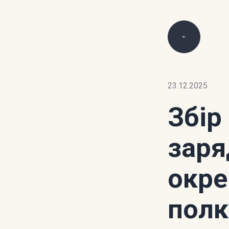
23.12.2025
Збір
заря
окре
пол