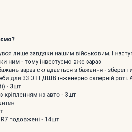
аємо?
бувся лише завдяки нашим військовим. І насту
ки ним - тому інвестуємо вже зараз
ажань зараз складається з бажання - зберегти 
еби для 33 ОІП ДШВ інженерно саперній роті. 
ti) - 3шт
i з кріпленням на авто - 3шт
антен
шт
 R7 подовжені - 14шт
ь