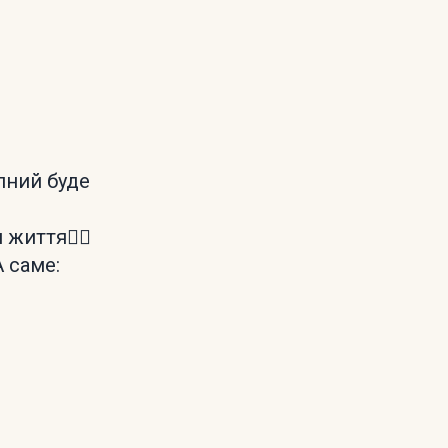
пний буде
життя❤️‍🔥
А саме: