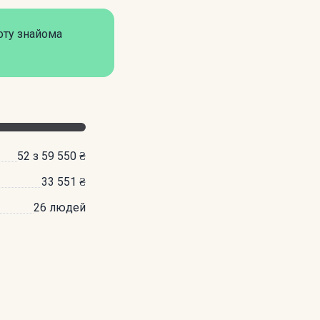
оту знайома
52 з 59 550 ₴
33 551 ₴
26 людей