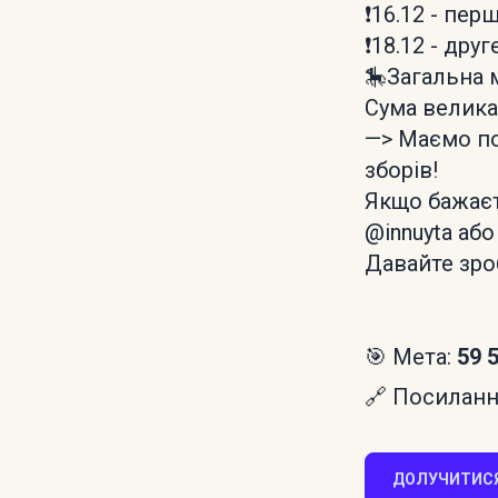
❗️16.12 - пер
❗️18.12 - дру
🎠Загальна м
Сума велика
—> Маємо по
зборів!
Якщо бажаєт
@innuyta або
Давайте зро
🎯 Мета:
59 
🔗 Посилання
ДОЛУЧИТИСЯ