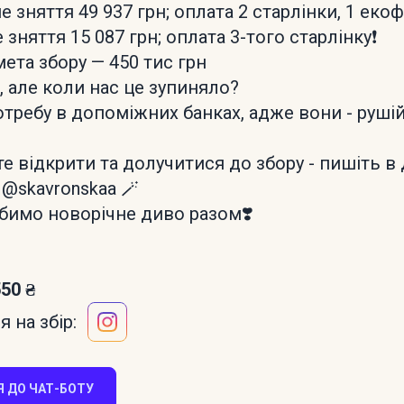
ше зняття 49 937 грн; оплата 2 старлінки, 1 екоф
ге зняття 15 087 грн; оплата 3-того старлінку❗️
ета збору — 450 тис грн
, але коли нас це зупиняло?
требу в допоміжних банках, адже вони - рушій
е відкрити та долучитися до збору - пишіть в 
 @skavronskaa 🪄
бимо новорічне диво разом❣️
550 ₴
 на збір:
 ДО ЧАТ-БОТУ