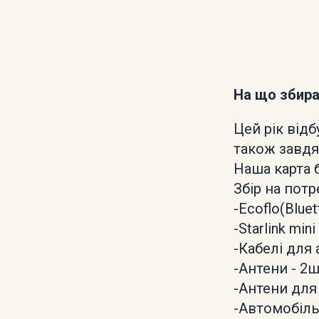
На що збир
Цей рік від
також завдя
Наша карта б
Збір на потр
-Ecoflo(Bluet
-Starlink min
-Кабелі для 
-Антени - 2
-Антени для
-Автомобіл