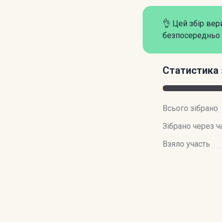
👌 Цей збір ве
безпосередньо 
Статистика 
Всього зібрано
Зібрано через ч
Взяло участь