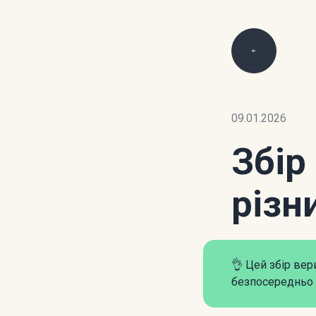
09.01.2026
Збір
різн
👌 Цей збір ве
безпосередньо 