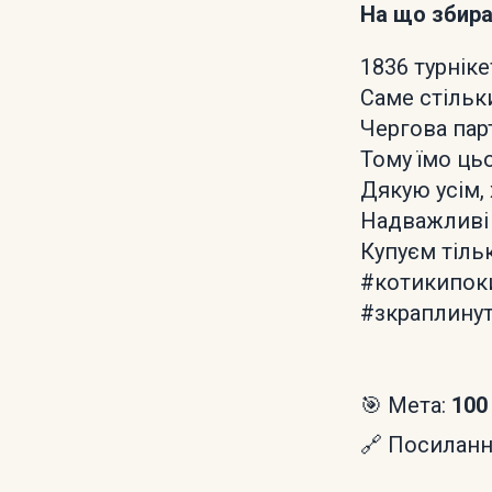
На що збир
1836 турніке
Саме стільк
Чергова парт
Тому їмо ць
Дякую усім, 
Надважливі 
Купуєм тільк
#котикипок
#зкраплину
🎯 Мета:
100
🔗 Посилання