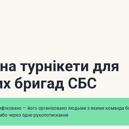
 на турнікети для
их бригад СБС
рифіковано — його організовано людьми з якими команда б
або через одне рукопотискання