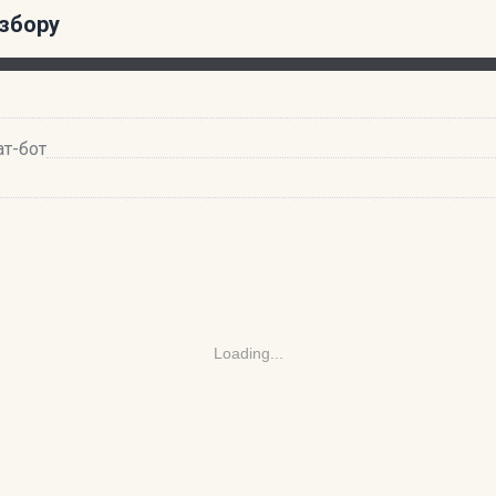
збору
ат-бот
Loading...