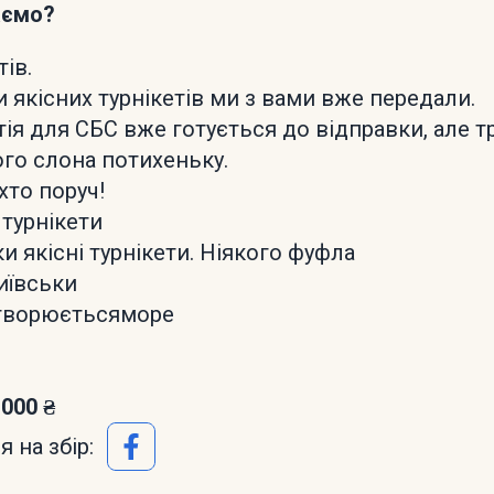
аємо?
тів.
и якісних турнікетів ми з вами вже передали.
ія для СБС вже готується до відправки, але т
ого слона потихеньку.
хто поруч!
турнікети
и якісні турнікети. Ніякого фуфла
иївськи
творюєтьсяморе
 000 ₴
 на збір: