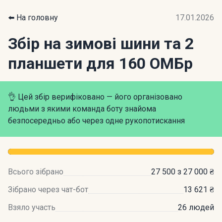
⬅️ На головну
17.01.2026
Збір на зимові шини та 2
планшети для 160 ОМБр
👌 Цей збір верифіковано — його організовано
людьми з якими команда боту знайома
безпосередньо або через одне рукопотискання
Всього зібрано
27 500 з 27 000 ₴
Зібрано через чат-бот
13 621 ₴
Взяло участь
26 людей