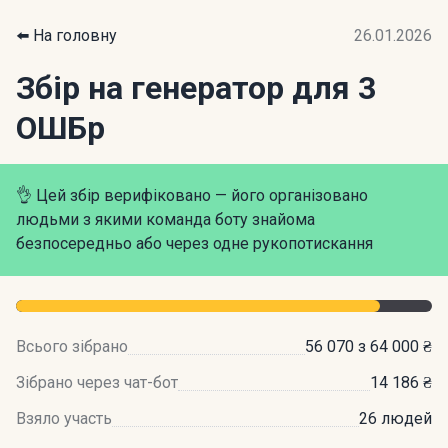
⬅️ На головну
26.01.2026
Збір на генератор для 3
ОШБр
👌 Цей збір верифіковано — його організовано
людьми з якими команда боту знайома
безпосередньо або через одне рукопотискання
Всього зібрано
56 070 з 64 000 ₴
Зібрано через чат-бот
14 186 ₴
Взяло участь
26 людей