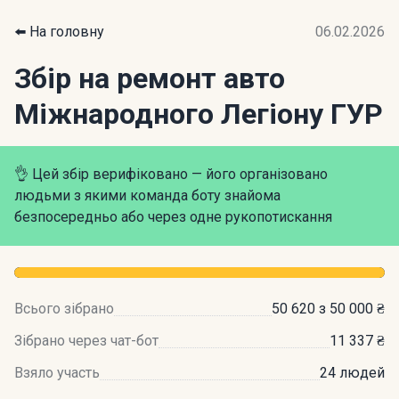
⬅️ На головну
06.02.2026
Збір на ремонт авто
Міжнародного Легіону ГУР
👌 Цей збір верифіковано — його організовано
людьми з якими команда боту знайома
безпосередньо або через одне рукопотискання
Всього зібрано
50 620 з 50 000 ₴
Зібрано через чат-бот
11 337 ₴
Взяло участь
24 людей