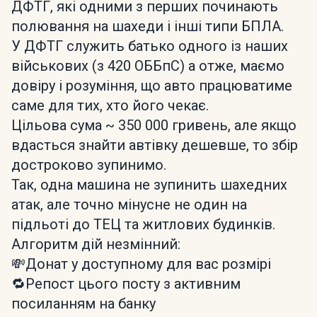
ДФТГ, які одними з перших починають
полювання на шахеди і інші типи БПЛА.
У ДФТГ служить батько одного із наших
військових (з 420 ОББпС) а отже, маємо
довіру і розуміння, що авто працюватиме
саме для тих, хто його чекає.
Цільова сума ~ 350 000 гривень, але якщо
вдасться знайти автівку дешевше, то збір
достроково зупинимо.
Так, одна машина не зупинить шахедних
атак, але точно мінусне не один на
підльоті до ТЕЦ та житлових будинків.
Алгоритм дій незмінний:
💸Донат у доступному для вас розмірі
🔁Репост цього посту з активним
посиланням на банку