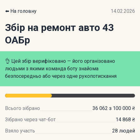
⬅️ На головну
14.02.2026
Збір на ремонт авто 43
ОАБр
👌 Цей збір верифіковано — його організовано
людьми з якими команда боту знайома
безпосередньо або через одне рукопотискання
Всього зібрано
36 062 з 100 000 ₴
Зібрано через чат-бот
14 868 ₴
Взяло участь
28 людей