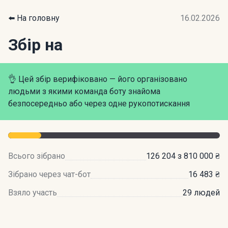
⬅️ На головну
16.02.2026
Збір на
👌 Цей збір верифіковано — його організовано
людьми з якими команда боту знайома
безпосередньо або через одне рукопотискання
Всього зібрано
126 204 з 810 000 ₴
Зібрано через чат-бот
16 483 ₴
Взяло участь
29 людей