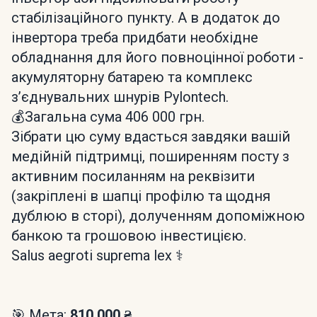
стабілізаційного пункту. А в додаток до
інвертора треба придбати необхідне
обладнання для його повноцінної роботи -
акумуляторну батарею та комплекс
зʼєднувальних шнурів Pylontech.
💰Загальна сума 406 000 грн.
Зібрати цю суму вдасться завдяки вашій
медійній підтримці, поширенням посту з
активним посиланням на реквізити
(закріплені в шапці профілю та щодня
дублюю в сторі), долученням допоміжною
банкою та грошовою інвестицією.
Salus aegroti suprema lex ⚕️
🎯 Мета:
810 000 ₴