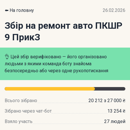
⬅️ На головну
26.02.2026
Збір на ремонт авто ПКШР
9 ПрикЗ
👌 Цей збір верифіковано — його організовано
людьми з якими команда боту знайома
безпосередньо або через одне рукопотискання
Всього зібрано
20 212 з 27 000 ₴
Зібрано через чат-бот
13 254 ₴
Взяло участь
27 людей