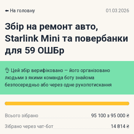
⬅️ На головну
01.03.2026
Збір на ремонт авто,
Starlink Mini та повербанки
для 59 ОШБр
👌 Цей збір верифіковано — його організовано
людьми з якими команда боту знайома
безпосередньо або через одне рукопотискання
Всього зібрано
95 100 з 95 000 ₴
Зібрано через чат-бот
14 814 ₴