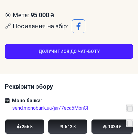
🎯 Мета:
95 000 ₴
🔗 Посилання на збір:
ДОЛУЧИТИСЯ ДО ЧАТ-БОТУ
Реквізити збору
Моно банка:
send.monobank.ua/jar/7eca5MbnCf
PayPal:
dennis.yarmosh@gmail.com
👍 256 ₴
🤘 512 ₴
💪 1024 ₴