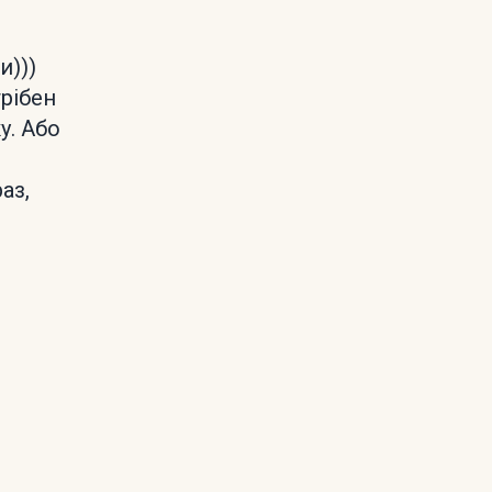
и)))
рібен
у. Або
аз,