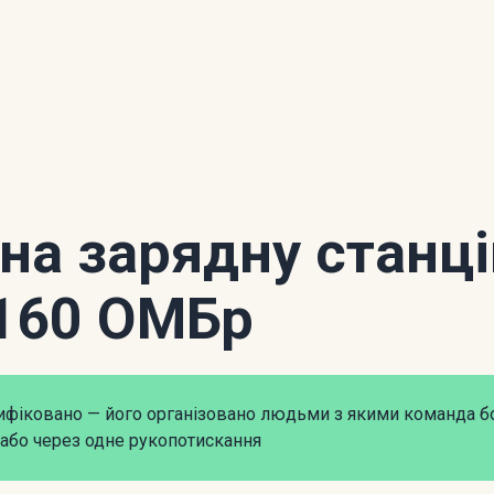
 на зарядну станц
160 ОМБр
рифіковано — його організовано людьми з якими команда б
або через одне рукопотискання