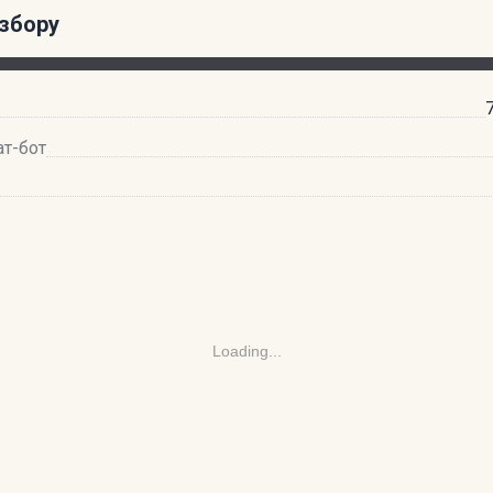
збору
ат-бот
Loading...