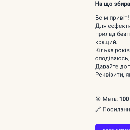
На що збир
Всім привіт
Для єєфекти
прилад безп
кращий.
Кілька років
сподіваюсь,
Давайте до
Реквізити, я
🎯 Мета:
100
🔗 Посилання