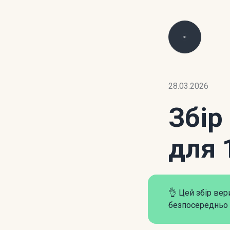
28.03.2026
Збір
для 
👌 Цей збір ве
безпосередньо 