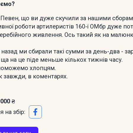
аємо?
! Певен, що ви дуже скучили за нашими сборам
вної роботи артилеристів 160-ї ОМбр дуже пот
еребійного живлення. Ось такий як на малюнк
 назад ми сбирали такі сумми за день-два - зар
 ща на це піде меньше кількох тижнів часу.
поможемо хлопцям.
к завжди, в коментарях.
 000 ₴
 на збір: