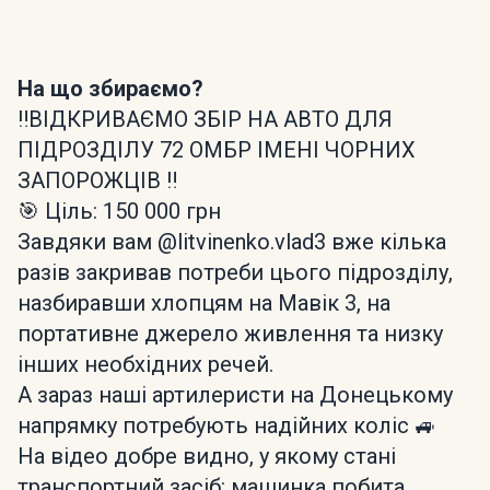
На що збираємо?
‼️ВІДКРИВАЄМО ЗБІР НА АВТО ДЛЯ
ПІДРОЗДІЛУ 72 ОМБР ІМЕНІ ЧОРНИХ
ЗАПОРОЖЦІВ ‼️
🎯 Ціль: 150 000 грн
Завдяки вам @litvinenko.vlad3 вже кілька
разів закривав потреби цього підрозділу,
назбиравши хлопцям на Мавік 3, на
портативне джерело живлення та низку
інших необхідних речей.
А зараз наші артилеристи на Донецькому
напрямку потребують надійних коліс 🚙
На відео добре видно, у якому стані
транспортний засіб: машинка побита