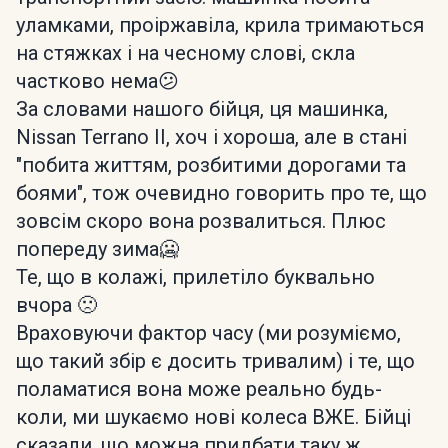
уламками, проіржавіла, крила тримаються
на стяжках і на чесному слові, скла
частково нема😕
За словами нашого бійця, ця машинка,
Nissan Terrano II, хоч і хороша, але в стані
"побита життям, розбитими дорогами та
боями", тож очевидно говорить про те, що
зовсім скоро вона розвалиться. Плюс
попереду зима🥶
Те, що в колажі, прилетіло буквально
вчора 🙁
Враховуючи фактор часу (ми розуміємо,
що такий збір є досить тривалим) і те, що
поламатися вона може реально будь-
коли, ми шукаємо нові колеса ВЖЕ. Бійці
сказали, що можна придбати таку ж