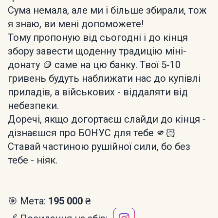
Сума немала, але ми і більше збирали, тож
я знаю, ви мені допоможете!
Тому пропоную від сьогодні і до кінця
збору завести щоденну традицію міні-
донату 🪙 саме на цю банку. Твої 5-10
гривень будуть наближати нас до купівлі
приладів, а військових - віддаляти від
небезпеки.
Доречі, якщо догортаєш слайди до кінця -
дізнаєшся про БОНУС для тебе 🫵🏻
Ставай частиною рушійної сили, бо без
тебе - ніяк.
🎯 Мета:
195 000 ₴