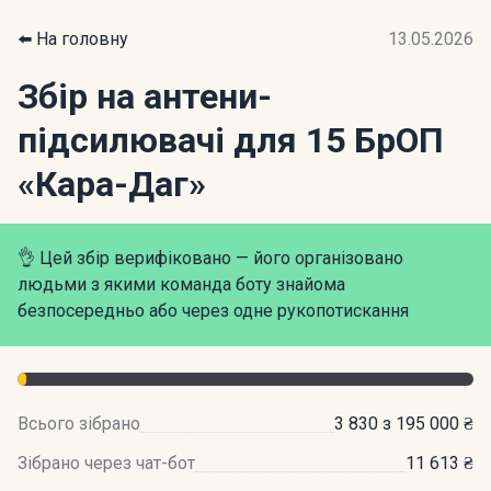
⬅️ На головну
13.05.2026
Збір на антени-
підсилювачі для 15 БрОП
«Кара-Даг»
👌 Цей збір верифіковано — його організовано
людьми з якими команда боту знайома
безпосередньо або через одне рукопотискання
Всього зібрано
3 830 з 195 000 ₴
Зібрано через чат-бот
11 613 ₴