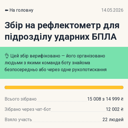
⬅️ На головну
14.05.2026
Збір на рефлектометр для
підрозділу ударних БПЛА
👌 Цей збір верифіковано — його організовано
людьми з якими команда боту знайома
безпосередньо або через одне рукопотискання
Всього зібрано
15 008 з 14 999 ₴
Зібрано через чат-бот
12 002 ₴
Взяло участь
22 людей