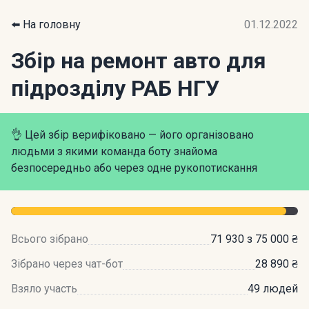
⬅️ На головну
01.12.2022
Збір на ремонт авто для
підрозділу РАБ НГУ
👌 Цей збір верифіковано — його організовано
людьми з якими команда боту знайома
безпосередньо або через одне рукопотискання
Всього зібрано
71 930 з 75 000 ₴
Зібрано через чат-бот
28 890 ₴
Взяло участь
49 людей